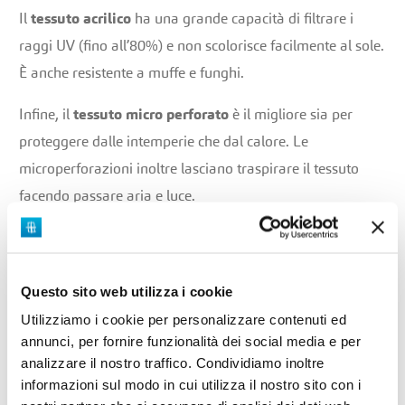
Il
tessuto acrilico
ha una grande capacità di filtrare i
raggi UV (fino all’80%) e non scolorisce facilmente al sole.
È anche resistente a muffe e funghi.
Infine, il
tessuto micro perforato
è il migliore sia per
proteggere dalle intemperie che dal calore. Le
microperforazioni inoltre lasciano traspirare il tessuto
facendo passare aria e luce.
Tipologie di Tende da sole
Questo sito web utilizza i cookie
Proviamo a orientarci tra le varie tipologie di tende.
Utilizziamo i cookie per personalizzare contenuti ed
annunci, per fornire funzionalità dei social media e per
Tende a bracci
analizzare il nostro traffico. Condividiamo inoltre
Sono forse le più diffuse tra le tende da sole. Tramite un
informazioni sul modo in cui utilizza il nostro sito con i
meccanismo azionato a braccia o elettricamente, si può