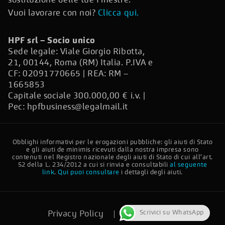
sostituzione delle tue Finestre.
Vuoi lavorare con noi?
Clicca qui.
HPF srl – Socio unico
Sede legale: Viale Giorgio Ribotta,
21, 00144, Roma (RM) Italia. P.IVA e
CF: 02091770665 | REA: RM –
1665853
Capitale sociale 300.000,00 € i.v. |
Pec:
hpfbusiness@legalmail.it
Obblighi informativi per le erogazioni pubbliche: gli aiuti di Stato
e gli aiuti de minimis ricevuti dalla nostra impresa sono
contenuti nel Registro nazionale degli aiuti di Stato di cui all’art.
52 della L. 234/2012 a cui si rinvia e consultabili
al seguente
link
.
Qui puoi consultare
i dettagli degli aiuti.
Scrivici su WhatsApp
Privacy Policy
Cookie Policy