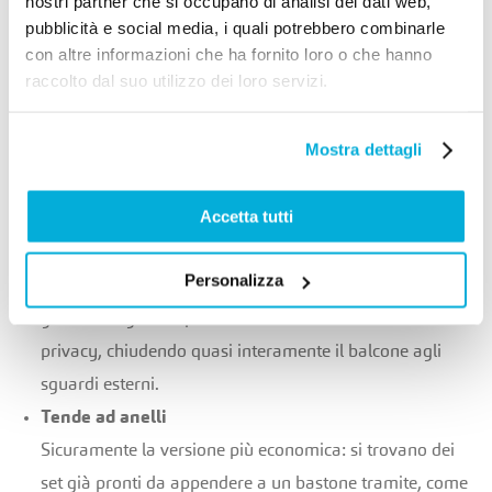
nostri partner che si occupano di analisi dei dati web,
aprire o chiudere la tenda che è fissata al muro o al
pubblicità e social media, i quali potrebbero combinarle
con altre informazioni che ha fornito loro o che hanno
soffitto. Per diminuire l’impatto estetico si può anche
raccolto dal suo utilizzo dei loro servizi.
scegliere una tenda a scomparsa totale grazie a una
struttura cassonata o semi cassonata.
Mostra dettagli
Tende a caduta
Questo tipo di tende viene usato specialmente nei
Accetta tutti
balconi o terrazzi con una copertura superiore già
presente. Sul tetto viene applicato un rullo da cui
Personalizza
scenderà, verticalmente, la tenda. Questo modello
garantisce grande protezione e anche moltissima
privacy, chiudendo quasi interamente il balcone agli
sguardi esterni.
Tende ad anelli
Sicuramente la versione più economica: si trovano dei
set già pronti da appendere a un bastone tramite, come