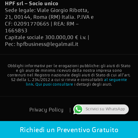
HPF srl – Socio unico
Sede legale: Viale Giorgio Ribotta,
21, 00144, Roma (RM) Italia. P.IVA e
CF: 02091770665 | REA: RM –
1665853
Capitale sociale 300.000,00 € i.v. |
Pec:
hpfbusiness@legalmail.it
Obblighi informativi per le erogazioni pubbliche: gli aiuti di Stato
e gli aiuti de minimis ricevuti dalla nostra impresa sono
contenuti nel Registro nazionale degli aiuti di Stato di cui all’art.
52 della L. 234/2012 a cui si rinvia e consultabili
al seguente
link
.
Qui puoi consultare
i dettagli degli aiuti.
Scrivici su WhatsApp
Privacy Policy
Cookie Policy
Più Finestre © 2024 Tutti i diritti riservati.
Richiedi un Preventivo Gratuito