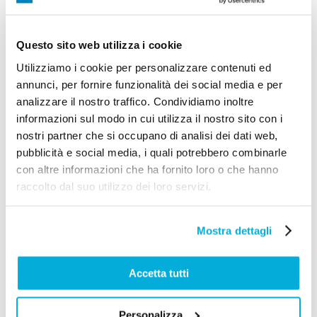
costi energetici.
Questo sito web utilizza i cookie
Progettazione e orientamento
Utilizziamo i cookie per personalizzare contenuti ed
annunci, per fornire funzionalità dei social media e per
Infine, considera la progettazione e l’orientamento della
analizzare il nostro traffico. Condividiamo inoltre
informazioni sul modo in cui utilizza il nostro sito con i
tua casa. L’orientamento delle finestre può influenzare
nostri partner che si occupano di analisi dei dati web,
notevolmente il guadagno solare e l’illuminazione
pubblicità e social media, i quali potrebbero combinarle
naturale. Pensa a come la luce solare entra nelle stanze e
con altre informazioni che ha fornito loro o che hanno
come gli infissi possono massimizzare la luce naturale
raccolto dal suo utilizzo dei loro servizi.
riducendo al contempo l’abbagliamento e l’eccesso di
calore.
Mostra dettagli
Conclusione
Accetta tutti
Gli infissi giocano un ruolo cruciale nell’isolamento
Personalizza