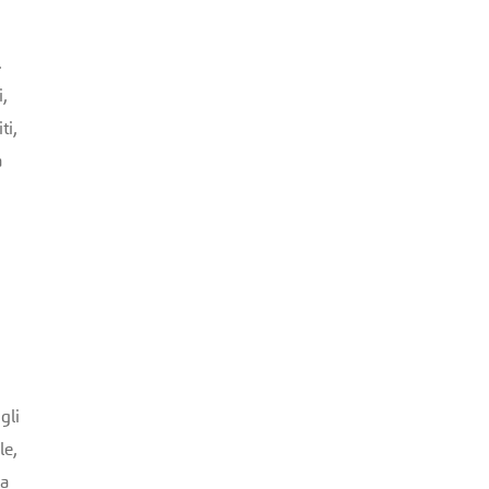
.
,
ti,
a
gli
le,
la