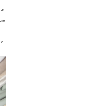
le.
gie
 e