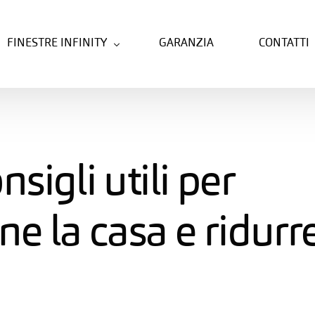
FINESTRE INFINITY
GARANZIA
CONTATTI
FIBRA LE
PVC
FIBRA
PVC-ALLUMINIO
nsigli utili per
HYBRID
NOVITÀ
ne la casa e ridurr
ALUX
ALLUMINIO
WOOD
ALLUMINIO-LEGNO
COVER
ALLUMINIO