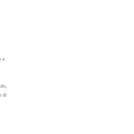
e e
odo,
e di