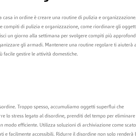
a casa in ordine è creare una routine di pulizia e organizzazione
 compiti di pulizia e organizzazione, come riordinare gli oggetti
abilisci un giorno alla settimana per svolgere compiti più approfondi
rganizzare gli armadi. Mantenere una routine regolare ti aiuterà 
ù facile gestire le attività domestiche.
l disordine. Troppo spesso, accumuliamo oggetti superflui che
e lo stress legato al disordine, prenditi del tempo per eliminare 
in modo efficiente. Utilizza soluzioni di archiviazione come scato
ti e facilmente accessibili. Ridurre il disordine non solo renderà 