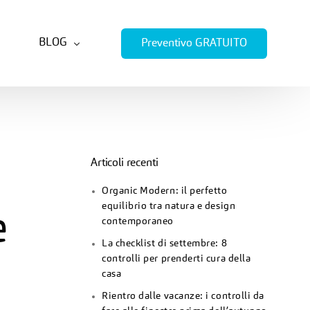
BLOG
Preventivo GRATUITO
TENDENZE D’ARREDO
VIVERE LA CASA
Articoli recenti
CONSIGLI PER LA CASA
Organic Modern: il perfetto
equilibrio tra natura e design
e
contemporaneo
La checklist di settembre: 8
controlli per prenderti cura della
casa
Rientro dalle vacanze: i controlli da