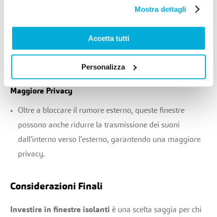
Mostra dettagli
Risparmio Energetico
Molte finestre acustiche offrono anche ottime
Accetta tutti
prestazioni termiche, contribuendo a ridurre i costi di
riscaldamento e raffreddamento.
Personalizza
Maggiore Privacy
Oltre a bloccare il rumore esterno, queste finestre
possono anche ridurre la trasmissione dei suoni
dall’interno verso l’esterno, garantendo una maggiore
privacy.
Considerazioni Finali
Investire in finestre isolanti
è una scelta saggia per chi