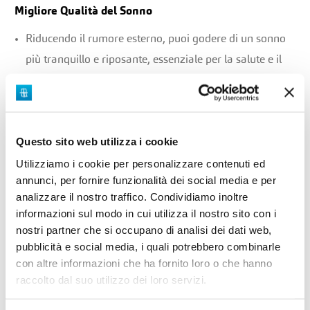
Migliore Qualità del Sonno
Riducendo il rumore esterno, puoi godere di un sonno
più tranquillo e riposante, essenziale per la salute e il
benessere.
Ambiente più Confortevole
Questo sito web utilizza i cookie
Un ambiente domestico più silenzioso migliora il
Utilizziamo i cookie per personalizzare contenuti ed
comfort, permettendoti di rilassarti e concentrarti
annunci, per fornire funzionalità dei social media e per
meglio.
analizzare il nostro traffico. Condividiamo inoltre
informazioni sul modo in cui utilizza il nostro sito con i
Aumento del Valore Immobiliare
nostri partner che si occupano di analisi dei dati web,
pubblicità e social media, i quali potrebbero combinarle
Le finestre con buone proprietà isolanti acustiche sono
con altre informazioni che ha fornito loro o che hanno
un plus che può aumentare il valore della tua casa sul
raccolto dal suo utilizzo dei loro servizi.
mercato.