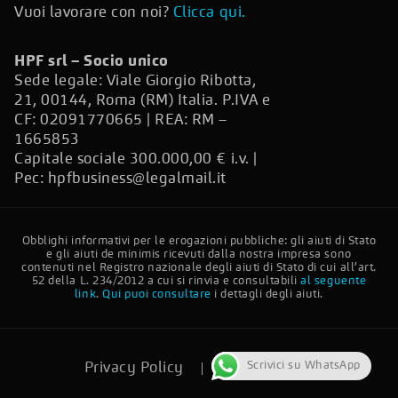
Vuoi lavorare con noi?
Clicca qui.
HPF srl – Socio unico
Sede legale: Viale Giorgio Ribotta,
21, 00144, Roma (RM) Italia. P.IVA e
CF: 02091770665 | REA: RM –
1665853
Capitale sociale 300.000,00 € i.v. |
Pec:
hpfbusiness@legalmail.it
Obblighi informativi per le erogazioni pubbliche: gli aiuti di Stato
e gli aiuti de minimis ricevuti dalla nostra impresa sono
contenuti nel Registro nazionale degli aiuti di Stato di cui all’art.
52 della L. 234/2012 a cui si rinvia e consultabili
al seguente
link
.
Qui puoi consultare
i dettagli degli aiuti.
Scrivici su WhatsApp
Privacy Policy
Cookie Policy