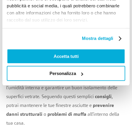
contribuendo a mantenere un ambiente domestico più
pubblicità e social media, i quali potrebbero combinarle
stabile
e
asciutto
. Oltre a migliorare
l’efficienza
con altre informazioni che ha fornito loro o che hanno
energetica
, ridurre la condensa
previene danni alle
raccolto dal suo utilizzo dei loro servizi.
finestre
e la
formazione di muffa
, garantendo una casa
più
sana
e
confortevole
.
Mostra dettagli
Conclusione
Accetta tutti
Ridurre la condensa sulle finestre richiede un
approccio
Personalizza
combinato
: migliorare la ventilazione, controllare
l’umidità interna e garantire un buon isolamento delle
superfici vetrate. Seguendo questi semplici
consigli
,
potrai mantenere le tue finestre asciutte e
prevenire
danni strutturali
o
problemi di muffa
all’interno della
tua casa.