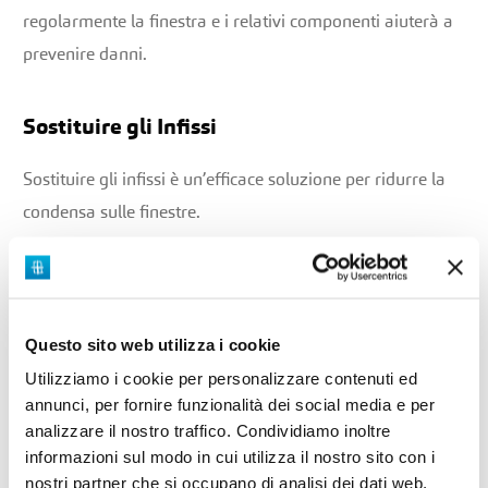
regolarmente la finestra e i relativi componenti aiuterà a
prevenire danni.
Sostituire gli Infissi
Sostituire gli infissi è un’efficace soluzione per ridurre la
condensa sulle finestre.
I moderni infissi, dotati di doppio o triplo vetro,
migliorano l’isolamento termico, riducendo il contrasto
tra le temperature interne ed esterne. Questo
Questo sito web utilizza i cookie
abbattimento della dispersione di calore limita la
formazione di condensa, che si verifica quando l’umidità
Utilizziamo i cookie per personalizzare contenuti ed
annunci, per fornire funzionalità dei social media e per
nell’aria incontra una superficie fredda.
analizzare il nostro traffico. Condividiamo inoltre
informazioni sul modo in cui utilizza il nostro sito con i
Inoltre,
nuovi infissi
offrono una
migliore tenuta d’aria
,
nostri partner che si occupano di analisi dei dati web,