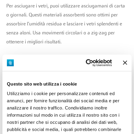
Per asciugare i vetri, puoi utilizzare asciugamani di carta
o giornali. Questi materiali assorbenti sono ottimi per
assorbire l’umidità residua e lasciare i vetri splendenti e
senza aloni. Usa movimenti circolari o a zig-zag per
ottenere i migliori risultati.
Rifiniture e dettagli finali
Una volta asciutti, prenditi del tempo per controllare i
Questo sito web utilizza i cookie
dettagli. Assicurati che non ci siano aloni o macchie
Utilizziamo i cookie per personalizzare contenuti ed
rimaste e pulisci eventuali gocce d’acqua o macchie sul
annunci, per fornire funzionalità dei social media e per
telaio.
analizzare il nostro traffico. Condividiamo inoltre
informazioni sul modo in cui utilizza il nostro sito con i
nostri partner che si occupano di analisi dei dati web,
Ammira il lavoro Fatto!
pubblicità e social media, i quali potrebbero combinarle