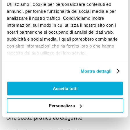
Utilizziamo i cookie per personalizzare contenuti ed
personalizzazione dal punto di vista estetico.
annunci, per fornire funzionalità dei social media e per
analizzare il nostro traffico. Condividiamo inoltre
Colori, finiture e texture permettono di creare soluzioni
informazioni sul modo in cui utilizza il nostro sito con i
perfettamente integrate con lo stile della casa e
nostri partner che si occupano di analisi dei dati web,
dell’arredamento.
pubblicità e social media, i quali potrebbero combinarle
con altre informazioni che ha fornito loro o che hanno
Dalle tonalità più moderne fino agli effetti materici più
raccolto dal suo utilizzo dei loro servizi.
ricercati, l’alluminio consente di ottenere risultati eleganti
e coerenti con qualsiasi progetto architettonico.
Mostra dettagli
La possibilità di realizzare grandi aperture vetrate
Accetta tutti
rappresenta inoltre un grande vantaggio per chi desidera
ambienti più luminosi e contemporanei.
Personalizza
Una scelta pratica ed elegante