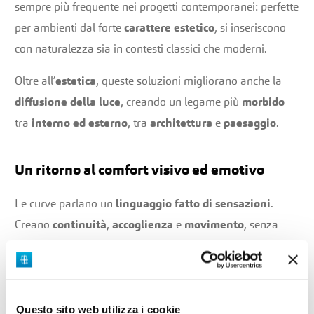
sempre più frequente nei progetti contemporanei: perfette
per ambienti dal forte
carattere estetico
, si inseriscono
con naturalezza sia in contesti classici che moderni.
Oltre all’
estetica
, queste soluzioni migliorano anche la
diffusione della luce
, creando un legame più
morbido
tra
interno ed esterno
, tra
architettura
e
paesaggio
.
Un ritorno al comfort visivo ed emotivo
Le curve parlano un
linguaggio fatto di sensazioni
.
Creano
continuità
,
accoglienza
e
movimento
, senza
mai appesantire. Scegliere le
forme morbide
significa
reinterpretare gli spazi con uno
sguardo nuovo
: più
vicino alla persona, più attento al
benessere
, più ricco di
Questo sito web utilizza i cookie
stile
.