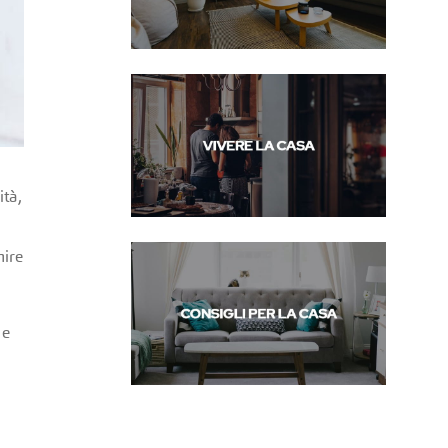
ità,
nire
 e