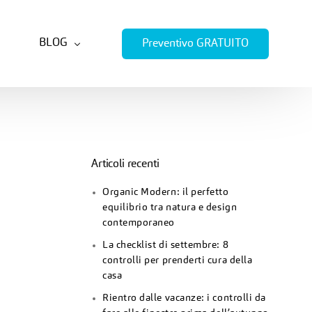
BLOG
Preventivo GRATUITO
TENDENZE D’ARREDO
VIVERE LA CASA
Articoli recenti
CONSIGLI PER LA CASA
Organic Modern: il perfetto
equilibrio tra natura e design
contemporaneo
La checklist di settembre: 8
controlli per prenderti cura della
casa
Rientro dalle vacanze: i controlli da