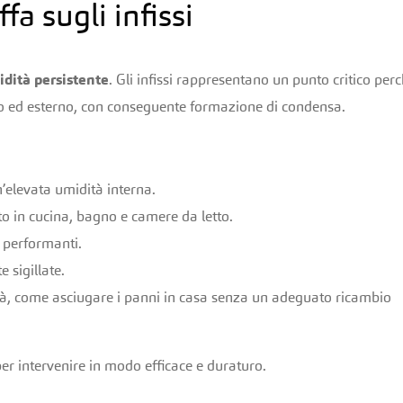
fa sugli infissi
dità persistente
. Gli infissi rappresentano un punto critico per
rno ed esterno, con conseguente formazione di condensa.
n’elevata umidità interna.
to in cucina, bagno e camere da letto.
o performanti.
 sigillate.
à, come asciugare i panni in casa senza un adeguato ricambio
per intervenire in modo efficace e duraturo.