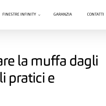
FINESTRE INFINITY
GARANZIA
CONTATTI
FIBRA LE
PVC
FIBRA
PVC-ALLUMINIO
re la muffa dagli
HYBRID
NOVITÀ
li pratici e
ALUX
ALLUMINIO
WOOD
ALLUMINIO-LEGNO
COVER
ALLUMINIO