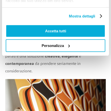
raccolto dal suo utilizzo dei loro servizi.
Una scelta che racconta chi sei
Scegliere una carta da parati non è solo una questione
Mostra dettagli
estetica, ma anche identitaria. Ogni
texture
, ogni
colore
e ogni
disegno
trasmette un messaggio, crea
Accetta tutti
un’emozione,
riflette il gusto di chi vive la casa.
Personalizza
Se stai pensando di rinnovare gli ambienti, la carta da
parati è una soluzione
creativa
,
elegante
e
contemporanea
da prendere seriamente in
considerazione.