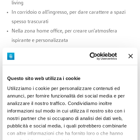
living
In corridoio o all’ingresso, per dare carattere a spazi
spesso trascurati
Nella zona home office, per creare un’atmosfera
ispirante e personalizzata
Manutenzione e durata
Le carte da parati moderne sono molto più
resistenti
Questo sito web utilizza i cookie
rispetto al passato. Molte sono
lavabili
, alcune
Utilizziamo i cookie per personalizzare contenuti ed
addirittura
waterproof
, adatte anche ad ambienti umidi
annunci, per fornire funzionalità dei social media e per
analizzare il nostro traffico. Condividiamo inoltre
come bagno e cucina. L’importante è
affidarsi a
informazioni sul modo in cui utilizza il nostro sito con i
professionisti per la posa
, in modo da
garantire un
nostri partner che si occupano di analisi dei dati web,
risultato perfetto e duraturo.
pubblicità e social media, i quali potrebbero combinarle
con altre informazioni che ha fornito loro o che hanno