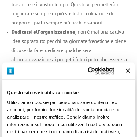
trascorrere il vostro tempo. Questo vi permetterà di
migliorare sempre di più vastità di culinarie e di
proporre i piatti sempre più ricchi e saporiti.
Dedicarsi all’organizzazione
, non è mai una cattiva
idea soprattutto per chi ha giornate frenetiche e piene
di cose da fare, dedicare qualche sera
all’organizzazione ai progetti futuri potrebbe essere la
scelta giusta. Che vi permetterà di avere le idee più
chiare durante i giorni successivi e di sentirvi che
organizzati e mentalmente avrete un focus su cui
Questo sito web utilizza i cookie
restare per tutte la settimana successiva.
Utilizziamo i cookie per personalizzare contenuti ed
Immancabili sono
i giochi da tavola!
Se vi trovate a
annunci, per fornire funzionalità dei social media e per
fare serata a casa con degli amici, invece di fare
analizzare il nostro traffico. Condividiamo inoltre
informazioni sul modo in cui utilizza il nostro sito con i
zapping per tutta la serata potrete dedicare il vostro
nostri partner che si occupano di analisi dei dati web,
tempo in questi giochi, è bene ,infatti, tenerne sempre