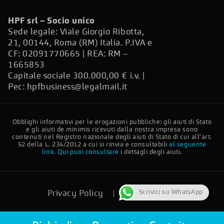
HPF srl – Socio unico
Sede legale: Viale Giorgio Ribotta,
21, 00144, Roma (RM) Italia. P.IVA e
CF: 02091770665 | REA: RM –
1665853
Capitale sociale 300.000,00 € i.v. |
Pec:
hpfbusiness@legalmail.it
Obblighi informativi per le erogazioni pubbliche: gli aiuti di Stato
e gli aiuti de minimis ricevuti dalla nostra impresa sono
contenuti nel Registro nazionale degli aiuti di Stato di cui all’art.
52 della L. 234/2012 a cui si rinvia e consultabili
al seguente
link
.
Qui puoi consultare
i dettagli degli aiuti.
Scrivici su WhatsApp
Privacy Policy
Cookie Policy
Più Finestre © 2024 Tutti i diritti riservati.