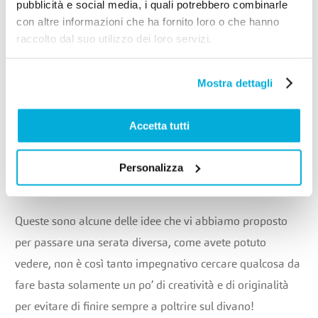
pubblicità e social media, i quali potrebbero combinarle
qualcuno in casa.
con altre informazioni che ha fornito loro o che hanno
Programmare qualche prossimo viaggio
, organizzarsi
raccolto dal suo utilizzo dei loro servizi.
bene per cosa vedere, quale mete scegliere, cosa fare e
dove mangiare. È un’attività che richiede tempo, e che
Mostra dettagli
non tutti hanno la possibilità di svolgere durante le loro
giornate, per questo motivo per passare una serata
Accetta tutti
diversa potrebbe essere un’attività giusta cui dedicarsi.
Personalizza
Conclusione
Queste sono alcune delle idee che vi abbiamo proposto
per passare una serata diversa, come avete potuto
vedere, non è così tanto impegnativo cercare qualcosa da
fare basta solamente un po’ di creatività e di originalità
per evitare di finire sempre a poltrire sul divano!